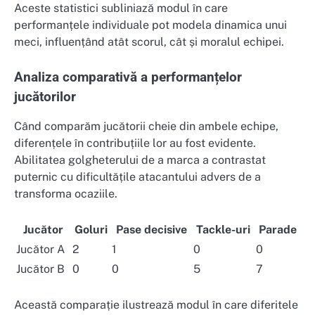
Aceste statistici subliniază modul în care
performanțele individuale pot modela dinamica unui
meci, influențând atât scorul, cât și moralul echipei.
Analiza comparativă a performanțelor
jucătorilor
Când comparăm jucătorii cheie din ambele echipe,
diferențele în contribuțiile lor au fost evidente.
Abilitatea golgheterului de a marca a contrastat
puternic cu dificultățile atacantului advers de a
transforma ocaziile.
Jucător
Goluri
Pase decisive
Tackle-uri
Parade
Jucător A
2
1
0
0
Jucător B
0
0
5
7
Această comparație ilustrează modul în care diferitele