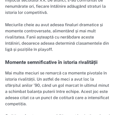
mijlocul secolului XX. De atunci, s-au confruntat de
nenumărate ori, fiecare întâlnire adăugând straturi la
istoria lor competitivă.
Meciurile cheie au avut adesea finaluri dramatice și
momente controversate, alimentând și mai mult
rivalitatea. Fanii așteaptă cu nerăbdare aceste
întâlniri, deoarece adesea determină clasamentele din
ligă și pozițiile în playoff.
Momente semnificative în istoria rivalității
Mai multe meciuri se remarcă ca momente pivotale în
istoria rivalității. Un astfel de meci a avut loc la
sfârșitul anilor ’90, când un gol marcat în ultimul minut
a schimbat balanța puterii între echipe. Acest joc este
adesea citat ca un punct de cotitură care a intensificat
competiția.