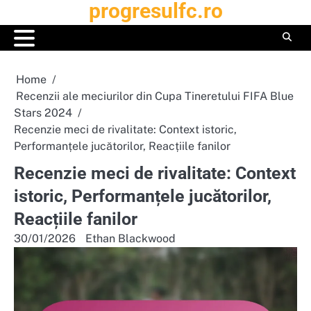
progresulfc.ro
Skip
to
content
Home
Recenzii ale meciurilor din Cupa Tineretului FIFA Blue
Stars 2024
Recenzie meci de rivalitate: Context istoric,
Performanțele jucătorilor, Reacțiile fanilor
Recenzie meci de rivalitate: Context
istoric, Performanțele jucătorilor,
Reacțiile fanilor
30/01/2026
Ethan Blackwood