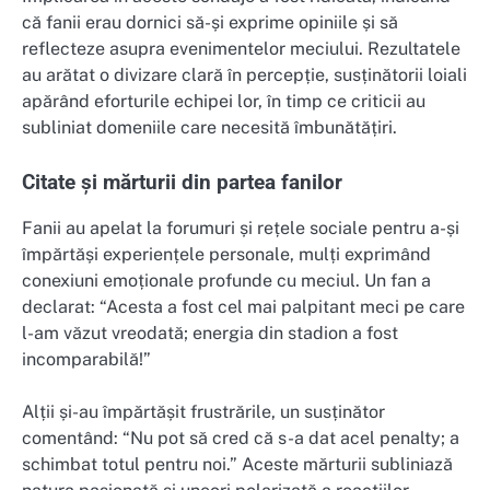
că fanii erau dornici să-și exprime opiniile și să
reflecteze asupra evenimentelor meciului. Rezultatele
au arătat o divizare clară în percepție, susținătorii loiali
apărând eforturile echipei lor, în timp ce criticii au
subliniat domeniile care necesită îmbunătățiri.
Citate și mărturii din partea fanilor
Fanii au apelat la forumuri și rețele sociale pentru a-și
împărtăși experiențele personale, mulți exprimând
conexiuni emoționale profunde cu meciul. Un fan a
declarat: “Acesta a fost cel mai palpitant meci pe care
l-am văzut vreodată; energia din stadion a fost
incomparabilă!”
Alții și-au împărtășit frustrările, un susținător
comentând: “Nu pot să cred că s-a dat acel penalty; a
schimbat totul pentru noi.” Aceste mărturii subliniază