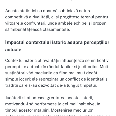
Aceste statistici nu doar că subliniază natura
competitivă a rivalității, ci și pregătesc terenul pentru
viitoarele confruntări, unde ambele echipe își propun
să îmbunătățească clasamentele.
Impactul contextului istoric asupra percepțiilor
actuale
Contextul istoric al rivalității influențează semnificativ
percepțiile actuale în rândul fanilor și jucătorilor. Mulți
susținători văd meciurile ca fiind mai mult decât
simple jocuri; ele reprezintă un conflict de identități și
tradiții care s-au dezvoltat de-a lungul timpului.
Jucătorii simt adesea greutatea acestei istorii,
motivându-i să performeze la cel mai înalt nivel în
timpul acestor întâlniri. Moștenirea meciurilor