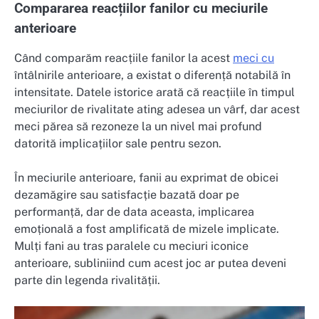
Compararea reacțiilor fanilor cu meciurile
anterioare
Când comparăm reacțiile fanilor la acest
meci cu
întâlnirile anterioare, a existat o diferență notabilă în
intensitate. Datele istorice arată că reacțiile în timpul
meciurilor de rivalitate ating adesea un vârf, dar acest
meci părea să rezoneze la un nivel mai profund
datorită implicațiilor sale pentru sezon.
În meciurile anterioare, fanii au exprimat de obicei
dezamăgire sau satisfacție bazată doar pe
performanță, dar de data aceasta, implicarea
emoțională a fost amplificată de mizele implicate.
Mulți fani au tras paralele cu meciuri iconice
anterioare, subliniind cum acest joc ar putea deveni
parte din legenda rivalității.