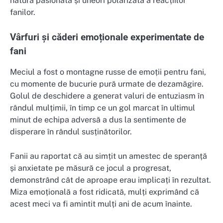
natura pasionată și uneori polarizată a reacțiilor
fanilor.
Vârfuri și căderi emoționale experimentate de
fani
Meciul a fost o montagne russe de emoții pentru fani,
cu momente de bucurie pură urmate de dezamăgire.
Golul de deschidere a generat valuri de entuziasm în
rândul mulțimii, în timp ce un gol marcat în ultimul
minut de echipa adversă a dus la sentimente de
disperare în rândul susținătorilor.
Fanii au raportat că au simțit un amestec de speranță
și anxietate pe măsură ce jocul a progresat,
demonstrând cât de aproape erau implicați în rezultat.
Miza emoțională a fost ridicată, mulți exprimând că
acest meci va fi amintit mulți ani de acum înainte.