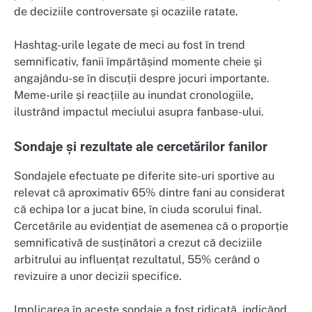
de deciziile controversate și ocaziile ratate.
Hashtag-urile legate de meci au fost în trend
semnificativ, fanii împărtășind momente cheie și
angajându-se în discuții despre jocuri importante.
Meme-urile și reacțiile au inundat cronologiile,
ilustrând impactul meciului asupra fanbase-ului.
Sondaje și rezultate ale cercetărilor fanilor
Sondajele efectuate pe diferite site-uri sportive au
relevat că aproximativ 65% dintre fani au considerat
că echipa lor a jucat bine, în ciuda scorului final.
Cercetările au evidențiat de asemenea că o proporție
semnificativă de susținători a crezut că deciziile
arbitrului au influențat rezultatul, 55% cerând o
revizuire a unor decizii specifice.
Implicarea în aceste sondaje a fost ridicată, indicând