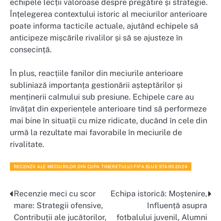
echipele lecții valoroase despre pregătire și strategie.
Înțelegerea contextului istoric al meciurilor anterioare
poate informa tacticile actuale, ajutând echipele să
anticipeze mișcările rivalilor și să se ajusteze în
consecință.
În plus, reacțiile fanilor din meciurile anterioare
subliniază importanța gestionării așteptărilor și
menținerii calmului sub presiune. Echipele care au
învățat din experiențele anterioare tind să performeze
mai bine în situații cu mize ridicate, ducând în cele din
urmă la rezultate mai favorabile în meciurile de
rivalitate.
RECENZII ALE MECIURILOR DIN CUPA TINERETULUI FIFA BLUE STARS 2024
Recenzie meci cu scor
Echipa istorică: Moștenire,
Post
mare: Strategii ofensive,
Influență asupra
navigation
Contribuții ale jucătorilor,
fotbalului juvenil, Alumni