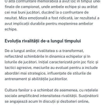
O altă confruntare memorabilă a avut loc în timpul unei
finale de campionat, unde ambele echipe și-au arătat
cei mai buni jucători, ducând la o confruntare de
neuitat. Miza emoțională a fost ridicată, iar rezultatul a
avut implicații durabile pentru moștenirea ambelor
echipe.
Evoluția rivalității de-a lungul timpului
De-a lungul anilor, rivalitatea s-a transformat,
reflectând schimbările în dinamica echipelor și în
loturile de jucători. Inițial caracterizată prin joc fizic și
tactici agresive, meciurile au evoluat pentru a include
abordări mai strategice, influențate de stilurile de
antrenament și abilitățile jucătorilor.
Cultura fanilor s-a schimbat de asemenea, cu rețelele
sociale amplificând intensitatea rivalității. Susținătorii
se angajează acum în discuții și dezbateri online,