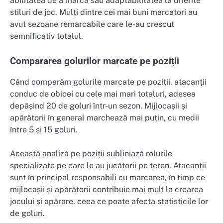
abilitatea de a marca sau adaptabilitatea la diferite
stiluri de joc. Mulți dintre cei mai buni marcatori au
avut sezoane remarcabile care le-au crescut
semnificativ totalul.
Compararea golurilor marcate pe poziții
Când comparăm golurile marcate pe poziții, atacanții
conduc de obicei cu cele mai mari totaluri, adesea
depășind 20 de goluri într-un sezon. Mijlocașii și
apărătorii în general marchează mai puțin, cu medii
între 5 și 15 goluri.
Această analiză pe poziții subliniază rolurile
specializate pe care le au jucătorii pe teren. Atacanții
sunt în principal responsabili cu marcarea, în timp ce
mijlocașii și apărătorii contribuie mai mult la crearea
jocului și apărare, ceea ce poate afecta statisticile lor
de goluri.