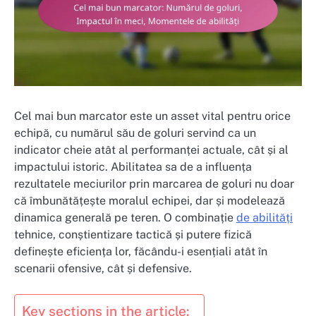
Cel mai bun marcator este un asset vital pentru orice
echipă, cu numărul său de goluri servind ca un
indicator cheie atât al performanței actuale, cât și al
impactului istoric. Abilitatea sa de a influența
rezultatele meciurilor prin marcarea de goluri nu doar
că îmbunătățește moralul echipei, dar și modelează
dinamica generală pe teren. O combinație
de abilități
tehnice, conștientizare tactică și putere fizică
definește eficiența lor, făcându-i esențiali atât în
scenarii ofensive, cât și defensive.
Key sections in the article: