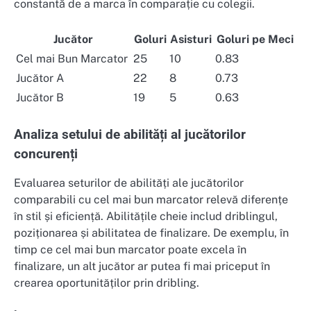
constantă de a marca în comparație cu colegii.
Jucător
Goluri
Asisturi
Goluri pe Meci
Cel mai Bun Marcator
25
10
0.83
Jucător A
22
8
0.73
Jucător B
19
5
0.63
Analiza setului de abilități al jucătorilor
concurenți
Evaluarea seturilor de abilități ale jucătorilor
comparabili cu cel mai bun marcator relevă diferențe
în stil și eficiență. Abilitățile cheie includ driblingul,
poziționarea și abilitatea de finalizare. De exemplu, în
timp ce cel mai bun marcator poate excela în
finalizare, un alt jucător ar putea fi mai priceput în
crearea oportunităților prin dribling.