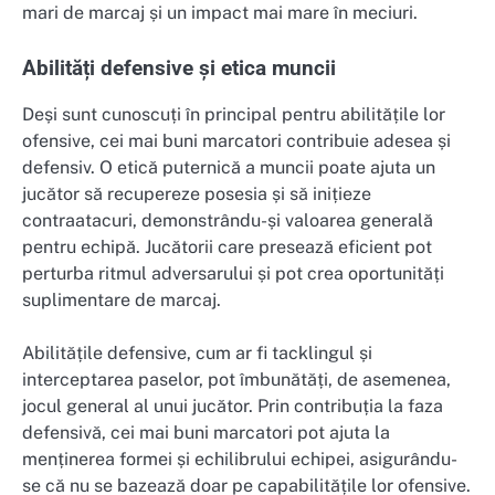
mari de marcaj și un impact mai mare în meciuri.
Abilități defensive și etica muncii
Deși sunt cunoscuți în principal pentru abilitățile lor
ofensive, cei mai buni marcatori contribuie adesea și
defensiv. O etică puternică a muncii poate ajuta un
jucător să recupereze posesia și să inițieze
contraatacuri, demonstrându-și valoarea generală
pentru echipă. Jucătorii care presează eficient pot
perturba ritmul adversarului și pot crea oportunități
suplimentare de marcaj.
Abilitățile defensive, cum ar fi tacklingul și
interceptarea paselor, pot îmbunătăți, de asemenea,
jocul general al unui jucător. Prin contribuția la faza
defensivă, cei mai buni marcatori pot ajuta la
menținerea formei și echilibrului echipei, asigurându-
se că nu se bazează doar pe capabilitățile lor ofensive.