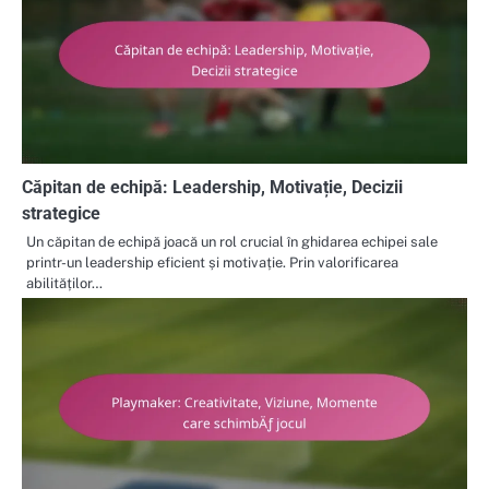
Căpitan de echipă: Leadership, Motivație, Decizii
strategice
Un căpitan de echipă joacă un rol crucial în ghidarea echipei sale
printr-un leadership eficient și motivație. Prin valorificarea
abilităților…