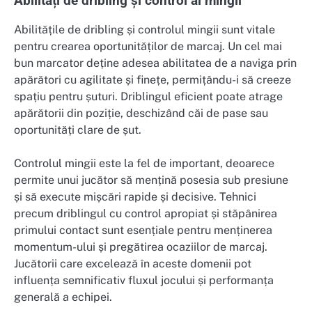
Abilități de dribling și control al mingii
Abilitățile de dribling și controlul mingii sunt vitale
pentru crearea oportunităților de marcaj. Un cel mai
bun marcator deține adesea abilitatea de a naviga prin
apărători cu agilitate și finețe, permițându-i să creeze
spațiu pentru șuturi. Driblingul eficient poate atrage
apărătorii din poziție, deschizând căi de pase sau
oportunități clare de șut.
Controlul mingii este la fel de important, deoarece
permite unui jucător să mențină posesia sub presiune
și să execute mișcări rapide și decisive. Tehnici
precum driblingul cu control apropiat și stăpânirea
primului contact sunt esențiale pentru menținerea
momentum-ului și pregătirea ocaziilor de marcaj.
Jucătorii care excelează în aceste domenii pot
influența semnificativ fluxul jocului și performanța
generală a echipei.