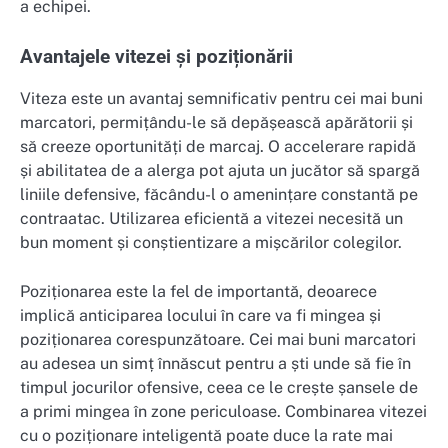
a echipei.
Avantajele vitezei și poziționării
Viteza este un avantaj semnificativ pentru cei mai buni
marcatori, permițându-le să depășească apărătorii și
să creeze oportunități de marcaj. O accelerare rapidă
și abilitatea de a alerga pot ajuta un jucător să spargă
liniile defensive, făcându-l o amenințare constantă pe
contraatac. Utilizarea eficientă a vitezei necesită un
bun moment și conștientizare a mișcărilor colegilor.
Poziționarea este la fel de importantă, deoarece
implică anticiparea locului în care va fi mingea și
poziționarea corespunzătoare. Cei mai buni marcatori
au adesea un simț înnăscut pentru a ști unde să fie în
timpul jocurilor ofensive, ceea ce le crește șansele de
a primi mingea în zone periculoase. Combinarea vitezei
cu o poziționare inteligentă poate duce la rate mai