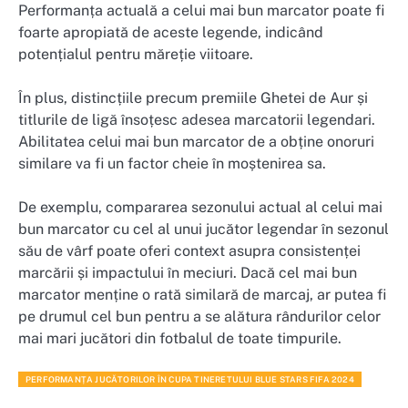
Performanța actuală a celui mai bun marcator poate fi
foarte apropiată de aceste legende, indicând
potențialul pentru măreție viitoare.
În plus, distincțiile precum premiile Ghetei de Aur și
titlurile de ligă însoțesc adesea marcatorii legendari.
Abilitatea celui mai bun marcator de a obține onoruri
similare va fi un factor cheie în moștenirea sa.
De exemplu, compararea sezonului actual al celui mai
bun marcator cu cel al unui jucător legendar în sezonul
său de vârf poate oferi context asupra consistenței
marcării și impactului în meciuri. Dacă cel mai bun
marcator menține o rată similară de marcaj, ar putea fi
pe drumul cel bun pentru a se alătura rândurilor celor
mai mari jucători din fotbalul de toate timpurile.
PERFORMANȚA JUCĂTORILOR ÎN CUPA TINERETULUI BLUE STARS FIFA 2024