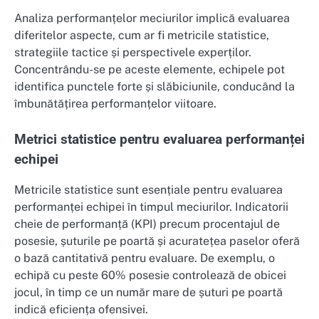
Analiza performanțelor meciurilor implică evaluarea
diferitelor aspecte, cum ar fi metricile statistice,
strategiile tactice și perspectivele experților.
Concentrându-se pe aceste elemente, echipele pot
identifica punctele forte și slăbiciunile, conducând la
îmbunătățirea performanțelor viitoare.
Metrici statistice pentru evaluarea performanței
echipei
Metricile statistice sunt esențiale pentru evaluarea
performanței echipei în timpul meciurilor. Indicatorii
cheie de performanță (KPI) precum procentajul de
posesie, șuturile pe poartă și acuratețea paselor oferă
o bază cantitativă pentru evaluare. De exemplu, o
echipă cu peste 60% posesie controlează de obicei
jocul, în timp ce un număr mare de șuturi pe poartă
indică eficiența ofensivei.