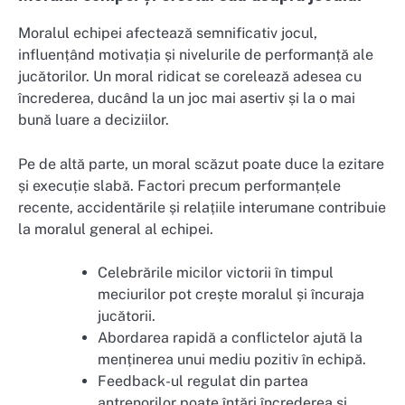
Moralul echipei afectează semnificativ jocul,
influențând motivația și nivelurile de performanță ale
jucătorilor. Un moral ridicat se corelează adesea cu
încrederea, ducând la un joc mai asertiv și la o mai
bună luare a deciziilor.
Pe de altă parte, un moral scăzut poate duce la ezitare
și execuție slabă. Factori precum performanțele
recente, accidentările și relațiile interumane contribuie
la moralul general al echipei.
Celebrările micilor victorii în timpul
meciurilor pot crește moralul și încuraja
jucătorii.
Abordarea rapidă a conflictelor ajută la
menținerea unui mediu pozitiv în echipă.
Feedback-ul regulat din partea
antrenorilor poate întări încrederea și