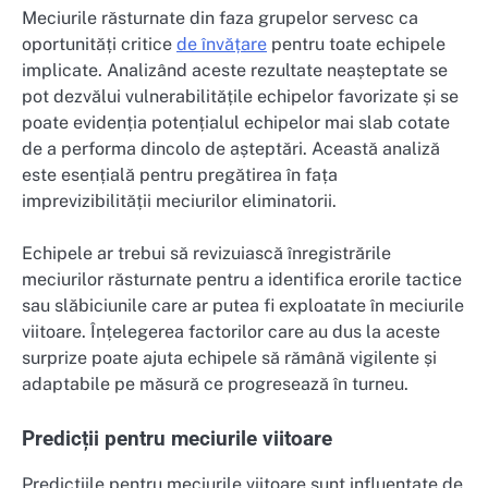
Meciurile răsturnate din faza grupelor servesc ca
oportunități critice
de învățare
pentru toate echipele
implicate. Analizând aceste rezultate neașteptate se
pot dezvălui vulnerabilitățile echipelor favorizate și se
poate evidenția potențialul echipelor mai slab cotate
de a performa dincolo de așteptări. Această analiză
este esențială pentru pregătirea în fața
imprevizibilității meciurilor eliminatorii.
Echipele ar trebui să revizuiască înregistrările
meciurilor răsturnate pentru a identifica erorile tactice
sau slăbiciunile care ar putea fi exploatate în meciurile
viitoare. Înțelegerea factorilor care au dus la aceste
surprize poate ajuta echipele să rămână vigilente și
adaptabile pe măsură ce progresează în turneu.
Predicții pentru meciurile viitoare
Predicțiile pentru meciurile viitoare sunt influențate de