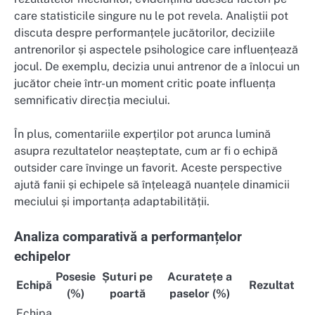
care statisticile singure nu le pot revela. Analiștii pot
discuta despre performanțele jucătorilor, deciziile
antrenorilor și aspectele psihologice care influențează
jocul. De exemplu, decizia unui antrenor de a înlocui un
jucător cheie într-un moment critic poate influența
semnificativ direcția meciului.
În plus, comentariile experților pot arunca lumină
asupra rezultatelor neașteptate, cum ar fi o echipă
outsider care învinge un favorit. Aceste perspective
ajută fanii și echipele să înțeleagă nuanțele dinamicii
meciului și importanța adaptabilității.
Analiza comparativă a performanțelor
echipelor
Posesie
Șuturi pe
Acuratețe a
Echipă
Rezultat
(%)
poartă
paselor (%)
Echipa