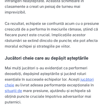
înfrângeri neașteptate. Această schimbare în
clasamente a creat un peisaj de turneu mai
imprevizibil.
Ca rezultat, echipele se confruntă acum cu o presiune
crescută de a performa în meciurile rămase, știind că
fiecare punct este crucial. Implicațiile acestor
răsturnări se extind dincolo de puncte; ele pot afecta
moralul echipei și strategiile pe viitor.
Jucători cheie care au depășit așteptările
Mai mulți jucători s-au evidențiat ca performeri
deosebiți, depășind așteptările și jucând roluri
esențiale în succesele echipelor lor. Acești
jucători
cheie
au livrat adesea performanțe excepționale în
situații de
mare presiune, ajutându-și echipele să
obțină puncte cruciale împotriva adversarilor mai
puternici.