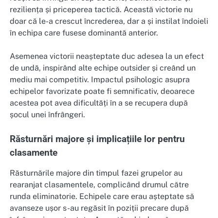
reziliența și priceperea tactică. Această victorie nu
doar că le-a crescut încrederea, dar a și instilat îndoieli
în echipa care fusese dominantă anterior.
Asemenea victorii neașteptate duc adesea la un efect
de undă, inspirând alte echipe outsider și creând un
mediu mai competitiv. Impactul psihologic asupra
echipelor favorizate poate fi semnificativ, deoarece
acestea pot avea dificultăți în a se recupera după
șocul unei înfrângeri.
Răsturnări majore și implicațiile lor pentru
clasamente
Răsturnările majore din timpul fazei grupelor au
rearanjat clasamentele, complicând drumul către
runda eliminatorie. Echipele care erau așteptate să
avanseze ușor s-au regăsit în poziții precare după