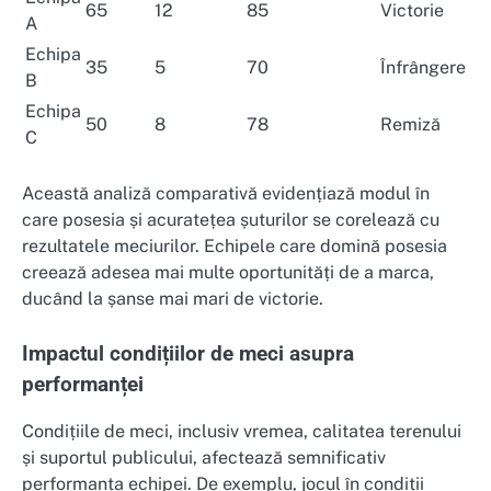
65
12
85
Victorie
A
Echipa
35
5
70
Înfrângere
B
Echipa
50
8
78
Remiză
C
Această analiză comparativă evidențiază modul în
care posesia și acuratețea șuturilor se corelează cu
rezultatele meciurilor. Echipele care domină posesia
creează adesea mai multe oportunități de a marca,
ducând la șanse mai mari de victorie.
Impactul condițiilor de meci asupra
performanței
Condițiile de meci, inclusiv vremea, calitatea terenului
și suportul publicului, afectează semnificativ
performanța echipei. De exemplu, jocul în condiții