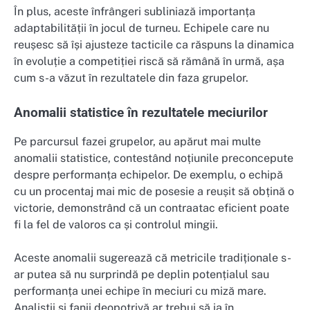
În plus, aceste înfrângeri subliniază importanța
adaptabilității în jocul de turneu. Echipele care nu
reușesc să își ajusteze tacticile ca răspuns la dinamica
în evoluție a competiției riscă să rămână în urmă, așa
cum s-a văzut în rezultatele din faza grupelor.
Anomalii statistice în rezultatele meciurilor
Pe parcursul fazei grupelor, au apărut mai multe
anomalii statistice, contestând noțiunile preconcepute
despre performanța echipelor. De exemplu, o echipă
cu un procentaj mai mic de posesie a reușit să obțină o
victorie, demonstrând că un contraatac eficient poate
fi la fel de valoros ca și controlul mingii.
Aceste anomalii sugerează că metricile tradiționale s-
ar putea să nu surprindă pe deplin potențialul sau
performanța unei echipe în meciuri cu miză mare.
Analiștii și fanii deopotrivă ar trebui să ia în