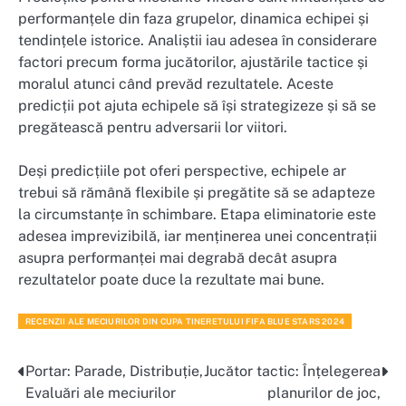
performanțele din faza grupelor, dinamica echipei și
tendințele istorice. Analiștii iau adesea în considerare
factori precum forma jucătorilor, ajustările tactice și
moralul atunci când prevăd rezultatele. Aceste
predicții pot ajuta echipele să își strategizeze și să se
pregătească pentru adversarii lor viitori.
Deși predicțiile pot oferi perspective, echipele ar
trebui să rămână flexibile și pregătite să se adapteze
la circumstanțe în schimbare. Etapa eliminatorie este
adesea imprevizibilă, iar menținerea unei concentrații
asupra performanței mai degrabă decât asupra
rezultatelor poate duce la rezultate mai bune.
RECENZII ALE MECIURILOR DIN CUPA TINERETULUI FIFA BLUE STARS 2024
Portar: Parade, Distribuție,
Jucător tactic: Înțelegerea
Post
Evaluări ale meciurilor
planurilor de joc,