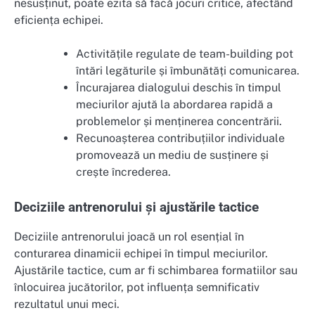
nesusținut, poate ezita să facă jocuri critice, afectând
eficiența echipei.
Activitățile regulate de team-building pot
întări legăturile și îmbunătăți comunicarea.
Încurajarea dialogului deschis în timpul
meciurilor ajută la abordarea rapidă a
problemelor și menținerea concentrării.
Recunoașterea contribuțiilor individuale
promovează un mediu de susținere și
crește încrederea.
Deciziile antrenorului și ajustările tactice
Deciziile antrenorului joacă un rol esențial în
conturarea dinamicii echipei în timpul meciurilor.
Ajustările tactice, cum ar fi schimbarea formatiilor sau
înlocuirea jucătorilor, pot influența semnificativ
rezultatul unui meci.