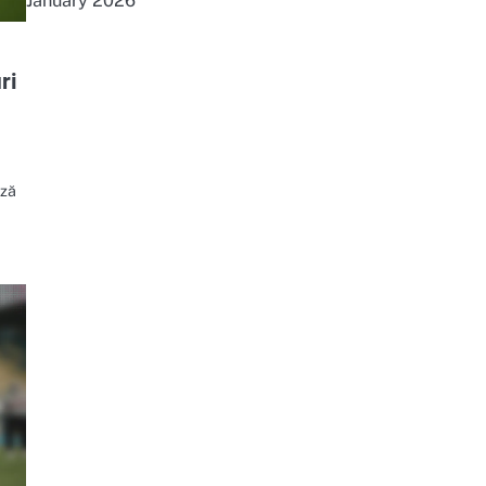
January 2026
ri
ază