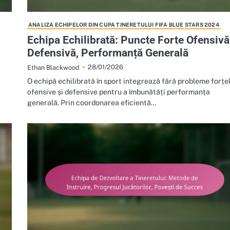
ANALIZA ECHIPELOR DIN CUPA TINERETULUI FIFA BLUE STARS 2024
Echipa Echilibrată: Puncte Forte Ofensivă
Defensivă, Performanță Generală
28/01/2026
Ethan Blackwood
O echipă echilibrată în sport integrează fără probleme forțe
ofensive și defensive pentru a îmbunătăți performanța
generală. Prin coordonarea eficientă…