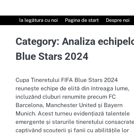
Skip
to
content
Ia legătura cu noi
Pagina de start
Despre noi
Category:
Analiza echipel
Blue Stars 2024
Cupa Tineretului FIFA Blue Stars 2024
reunește echipe de elită din întreaga lume,
incluzând cluburi renumite precum FC
Barcelona, Manchester United și Bayern
Munich. Acest turneu evidențiază talentele
emergente și starurile tineretului consacrate
captivând scouterii și fanii cu abilitățile lor