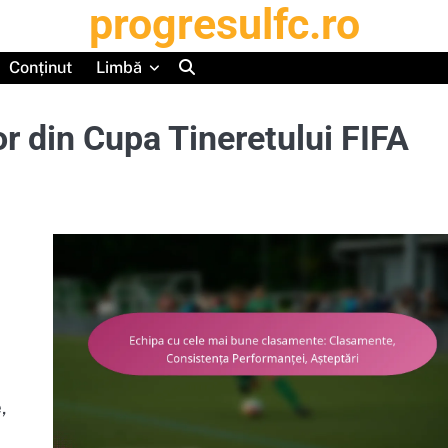
progresulfc.ro
Conținut
Limbă
or din Cupa Tineretului FIFA
,