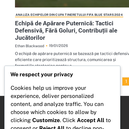
ANALIZA ECHIPELOR DIN CUPA TINERETULUI FIFA BLUE STARS 2024
Echipă de Apărare Puternică: Tactici
Defensivă, Fără Goluri, Contribuții ale
Jucătorilor
19/01/2026
Ethan Blackwood
O echipă de apărare puternică se bazează pe tactici defensi
eficiente care prioritizează structura, comunicarea și
formațiile strategice pentru a…
We respect your privacy
1
Cookies help us improve your
experience, deliver personalized
content, and analyze traffic. You can
Categorii
choose which cookies to allow by
Analiza echipelor din Cupa Tineretului FIFA Blue
clicking
Customize
. Click
Accept All
to
Stars 2024
consent or
Reject All
to decline non-