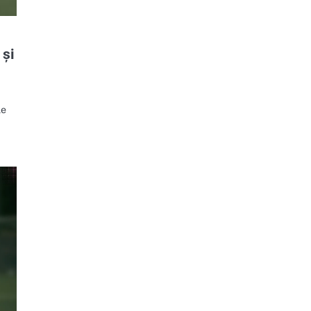
 și
le