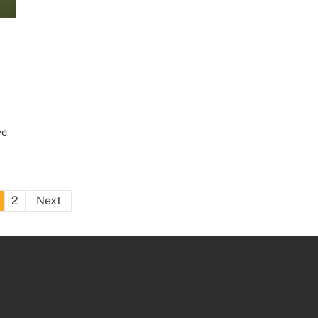
ve
Posts
2
Next
pagination