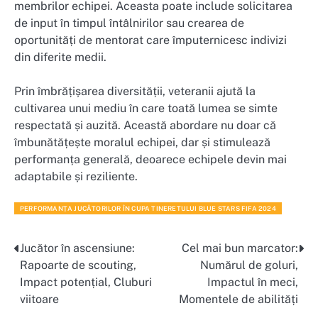
membrilor echipei. Aceasta poate include solicitarea
de input în timpul întâlnirilor sau crearea de
oportunități de mentorat care împuternicesc indivizi
din diferite medii.
Prin îmbrățișarea diversității, veteranii ajută la
cultivarea unui mediu în care toată lumea se simte
respectată și auzită. Această abordare nu doar că
îmbunătățește moralul echipei, dar și stimulează
performanța generală, deoarece echipele devin mai
adaptabile și reziliente.
PERFORMANȚA JUCĂTORILOR ÎN CUPA TINERETULUI BLUE STARS FIFA 2024
Jucător în ascensiune:
Cel mai bun marcator:
Post
Rapoarte de scouting,
Numărul de goluri,
navigation
Impact potențial, Cluburi
Impactul în meci,
viitoare
Momentele de abilități