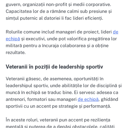
guvern, organizații non-profit și medii corporative.
Capacitatea lor de a rămâne calmi sub presiune și
simțul puternic al datoriei îi fac lideri eficienți.
Rolurile comune includ manageri de proiect, lideri
de
echipă
și executivi, unde pot valorifica pregătirea lor
militară pentru a încuraja colaborarea și a obține
rezultate.
Veteranii în poziții de leadership sportiv
Veteranii găsesc, de asemenea, oportunități în
leadershipul sportiv, unde abilitățile lor de disciplină și
muncă în echipă se traduc bine. Ei servesc adesea ca
antrenori, formatori sau manageri
de echipă
, ghidând
sportivii cu un accent pe strategie și performanță.
În aceste roluri, veteranii pun accent pe reziliența
mentală și puterea de a depăși obstacolele, calități