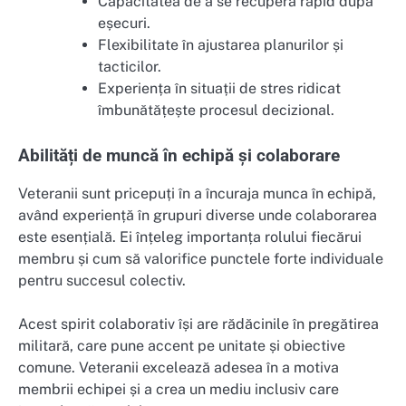
Capacitatea de a se recupera rapid după
eșecuri.
Flexibilitate în ajustarea planurilor și
tacticilor.
Experiența în situații de stres ridicat
îmbunătățește procesul decizional.
Abilități de muncă în echipă și colaborare
Veteranii sunt pricepuți în a încuraja munca în echipă,
având experiență în grupuri diverse unde colaborarea
este esențială. Ei înțeleg importanța rolului fiecărui
membru și cum să valorifice punctele forte individuale
pentru succesul colectiv.
Acest spirit colaborativ își are rădăcinile în pregătirea
militară, care pune accent pe unitate și obiective
comune. Veteranii excelează adesea în a motiva
membrii echipei și a crea un mediu inclusiv care