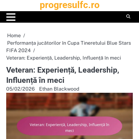
progresulfc.ro
Skip
to
content
Home
Performanța jucătorilor în Cupa Tineretului Blue Stars
FIFA 2024
Veteran: Experiență, Leadership, Influență în meci
Veteran: Experiență, Leadership,
Influență în meci
05/02/2026
Ethan Blackwood