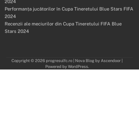
2024
Performanța jucătorilor în Cupa Tineretului Blue Stars FIFA
2024
Recenzii ale meciurilor din Cupa Tineretului FIFA Blue
Stars 2024
Copyright © 2026
progresulfc.ro
| Nova Blog by
Ascendoor
|
Powered by
WordPress
.