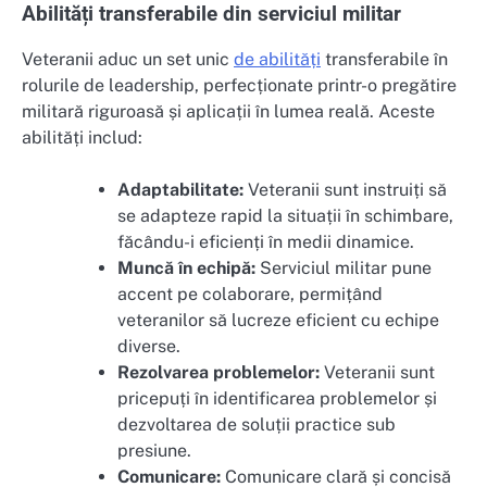
Abilități transferabile din serviciul militar
Veteranii aduc un set unic
de abilități
transferabile în
rolurile de leadership, perfecționate printr-o pregătire
militară riguroasă și aplicații în lumea reală. Aceste
abilități includ:
Adaptabilitate:
Veteranii sunt instruiți să
se adapteze rapid la situații în schimbare,
făcându-i eficienți în medii dinamice.
Muncă în echipă:
Serviciul militar pune
accent pe colaborare, permițând
veteranilor să lucreze eficient cu echipe
diverse.
Rezolvarea problemelor:
Veteranii sunt
pricepuți în identificarea problemelor și
dezvoltarea de soluții practice sub
presiune.
Comunicare:
Comunicare clară și concisă